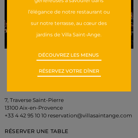
généreuses à savourer dans
l’élégance de notre restaurant ou
sur notre terrasse, au cœur des
jardins de Villa Saint-Ange.
DÉCOUVREZ LES MENUS
retour à la liste des actualités
RÉSERVEZ VOTRE DÎNER
7, Traverse Saint-Pierre
13100
Aix-en-Provence
+33 4 42 95 10 10
reservation@villasaintange.com
RÉSERVER UNE TABLE