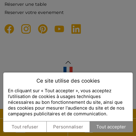
Réserver une table
Reserver votre evenement
Ce site utilise des cookies
DESIGN ET REFERENCEMENT
WWW.API-AND-YOU.COM
-
｢∫｣ SITE OFFICIEL
En cliquant sur « Tout accepter », vous acceptez
MENTIONS LÉGALES
-
CONFIDENTIALITÉ
-
GESTION DES COOKIES
l’utilisation de cookies à usages techniques
nécessaires au bon fonctionnement du site, ainsi que
des cookies pour mesurer l'audience du site et de nos
campagnes publicitaires et de communication.
RÉSERVER
COFFRETS
Tout refuser
Personnaliser
Tout accepter
EN LIGNE
CADEAUX