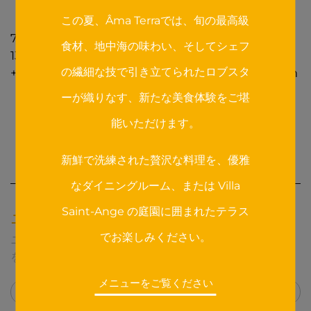
この夏、Âma Terraでは、旬の最高級
7, Traverse Saint-Pierre
食材、地中海の味わい、そしてシェフ
13100
Aix-en-Provence
の繊細な技で引き立てられたロブスタ
+33 4 42 95 10 10
reservation@villasaintange.com
ーが織りなす、新たな美食体験をご堪
テーブルを予約する
能いただけます。
スペシャルオファー
ギフトプラン
新鮮で洗練された贅沢な料理を、優雅
なダイニングルーム、または Villa
Saint-Ange の庭園に囲まれたテラス
ニュースレター
でお楽しみください。
ニュースレターを購読して、スペシャルオファー情報
を受け取る
メニューをご覧ください