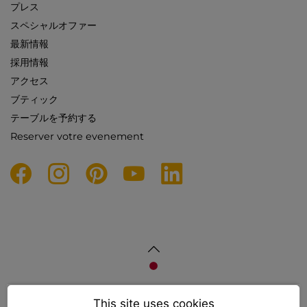
プレス
スペシャルオファー
最新情報
採用情報
アクセス
ブティック
テーブルを予約する
Reserver votre evenement
DESIGN AND SEO
This site uses cookies
WWW.API-AND-YOU.COM
-
｢∫｣ OFFICIAL WEBSITE