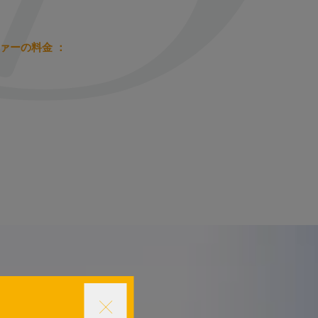
ァーの料金 ：
。