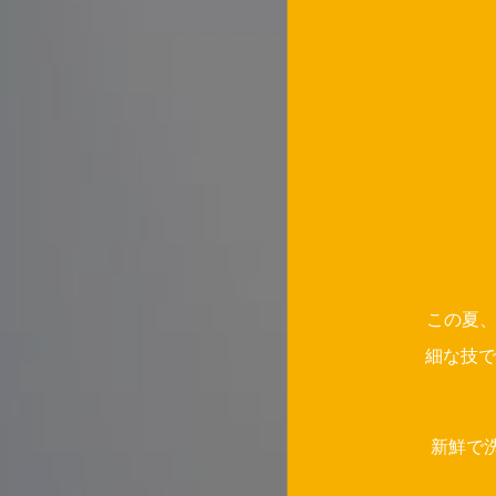
この夏、
細な技で
新鮮で洗