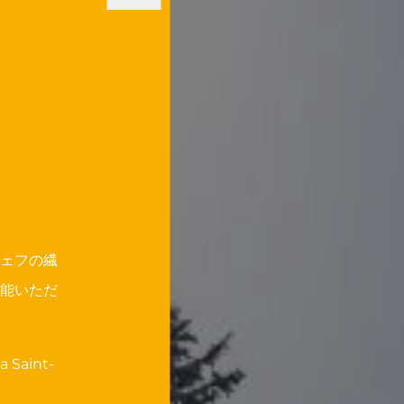
シェフの繊
能いただ
aint-